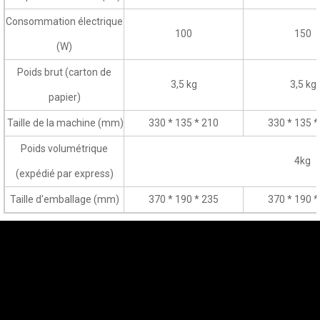
Consommation électrique
100
150
(W)
Poids brut (carton de
3,5 kg
3,5 kg
papier)
Taille de la machine (mm)
330 * 135 * 210
330 * 135 *
Poids volumétrique
4kg
(expédié par express)
Taille d'emballage (mm)
370 * 190 * 235
370 * 190 *