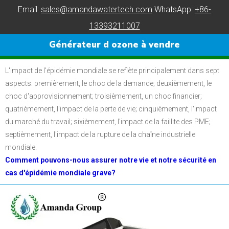
Email:
sales@amandawatertech.com
WhatsApp:
+86-
13393211007
Générateur d ozone à vendre
L'impact de l'épidémie mondiale se reflète principalement dans sept
aspects: premièrement, le choc de la demande;
deuxièmement, le
choc d'approvisionnement;
troisièmement, un choc financier;
quatrièmement, l'impact de la perte de vie;
cinquièmement, l'impact
du marché du travail;
sixièmement, l'impact de la faillite des PME;
septièmement, l'impact de la rupture de la chaîne industrielle
mondiale.
Comment pouvons-nous assurer notre vie et notre sécurité en
cas d'épidémie mondiale grave?