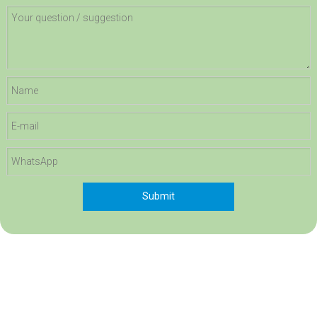
Erkundigen Sie sich jetzt Ozongenerator
Geräte zur Ozonerzeugung, bessere Antivirenwirkung.
JEDES DETAIL WIRD SORGFÄLTIG
GESTALTET
Die Ozonluftreinigung wird auf Familien, Schulen, Kindergärten,
Spielplätze, Bibliotheken, Schlafsäle, Klassenzimmer,