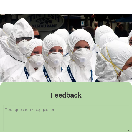
auftreten.
TIMER FÜR SICHERHEITSBEDINGUNGEN: Alle Ozonmaschinen sind
nur für nicht besetzten Raum bestimmt.
Stellen Sie einen Timer ein,
bevor Sie den Raum verlassen.
Stellen Sie sicher, dass sich während
der Arbeit keine Personen (und auch Haustiere) im Raum
befinden.
Kehren Sie in den Raum zurück, wenn das gesamte
restliche Ozon wieder in Sauerstoff umgewandelt wurde, was
normalerweise 30 Minuten kostet.