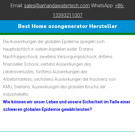
Email:
sales@amandawatertech.com
WhatsApp:
+86-
13393211007
Best Home ozongenerator Hersteller
Die Auswirkungen der globalen Epidemie spiegeln sich
hauptsächlich in sieben Aspekten wider: Erstens
Nachfrageschock;
zweitens Versorgungsschock;
drittens
finanzieller Schock;
viertens Auswirkungen des
Lebensverlustes;
fünftens Auswirkungen des
Arbeitsmarktes;
sechstens Auswirkungen der Insolvenz von
KMU;
Siebtens: Auswirkungen des globalen Bruchs der
Industriekette.
Wie können wir unser Leben und unsere Sicherheit im Falle einer
schweren globalen Epidemie gewährleisten?