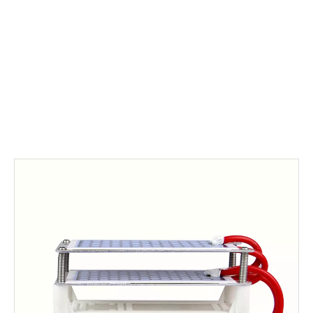
Sauerstoff mit drei Atomen und SUPEROXYGEN
bezeichnet.
Es ist nach seinem Fischgeruch benannt.
Es kann
bei Raumtemperatur zu Sauerstoff reduziert werden.
Das
spezifische Gewicht ist größer als Sauerstoff, wasserlöslich
und leicht zu zersetzen.
Weil Ozon aus einem Sauerstoffatom
besteht, das vom Sauerstoffmolekül getragen wird, was
bestimmt, dass es sich nur um einen temporären
Speicherzustand handelt.
Zusätzlich zur Oxidation werden die
verbleibenden mitgeführten Sauerstoffatome zu einem
stabilen Zustand vereinigt, sodass Ozon keine sekundäre
Verschmutzung aufweist.
Ozongenerator Luftreiniger, wir verwenden natürliches Ozon
starkes Deodorant, um Familien zu helfen, die Luft zu
reinigen.
Ozon (O3) enthält drei Sauerstoffatome.
Das dritte
Sauerstoffatom macht Ozon sehr aktiv.
Es ist leicht, sich an
andere Moleküle zu binden.
Wenn der Schadstoff auf Ozon
trifft, reagiert er oxidativ und beide Seiten werden
zerstört.
Ozon kehrt grundsätzlich zu Sauerstoff zurück.
Die