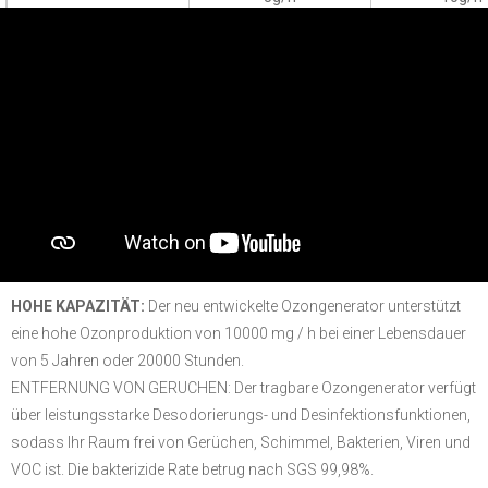
Arbeitsfrequenz (Hz)
50-60Hz
50-60H
Stromverbrauch (W)
100
150
Bruttogewicht
3.5kg
3.5kg
(Papierkarton)
Maschinengröße (mm)
330*135*210
330*135*
Volumengewicht
4kg
(Versand per Express)
Packungsgröße (mm)
370*190*235
370*190*