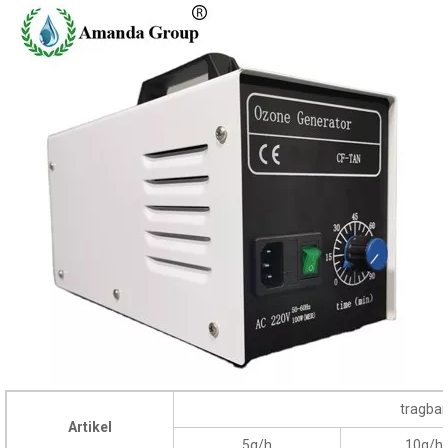
tragbar
Artikel
5g/h
10g/h
Arbeitsspannung (V)
220V
220V