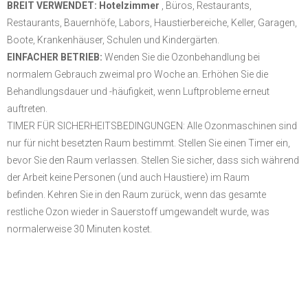
HOHE KAPAZITÄT:
Der neu entwickelte Ozongenerator unterstützt
eine hohe Ozonproduktion von 10000 mg / h bei einer Lebensdauer
von 5 Jahren oder 20000 Stunden.
ENTFERNUNG VON GERUCHEN: Der tragbare Ozongenerator verfügt
über leistungsstarke Desodorierungs- und Desinfektionsfunktionen,
sodass Ihr Raum frei von Gerüchen, Schimmel, Bakterien, Viren und
VOC ist.
Die bakterizide Rate betrug nach SGS 99,98%.
BREIT VERWENDET: Hotelzimmer
, Büros, Restaurants,
Restaurants, Bauernhöfe, Labors, Haustierbereiche, Keller, Garagen,
Boote, Krankenhäuser, Schulen und Kindergärten.
EINFACHER BETRIEB:
Wenden Sie die Ozonbehandlung bei
normalem Gebrauch zweimal pro Woche an.
Erhöhen Sie die
Behandlungsdauer und -häufigkeit, wenn Luftprobleme erneut