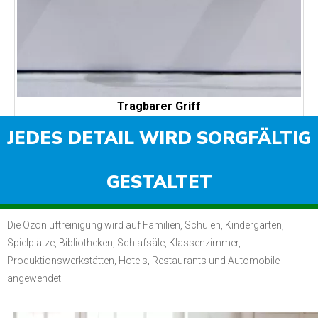
Ozonrohr
Geräte zur Ozonerzeugung, bessere Antivirenwirkung.