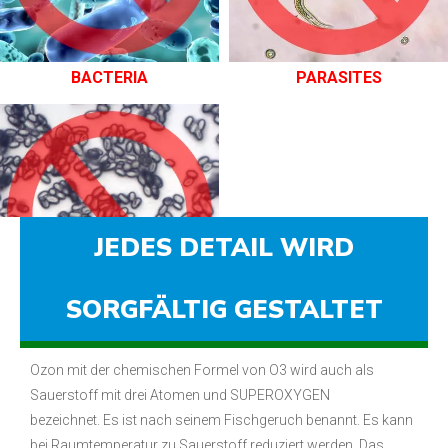
Jetzt ist Bakterien das wichtigste Problem.
Die zukünftigen Schulen,
Kindergärten, Spielplätze, Bibliotheken, Schlafsäle, Klassenzimmer,
Produktionsgeschäfte, Hotels und Restaurants müssen desinfiziert
werden.
Wir empfehlen die Ozondesinfektion.
Experimente haben
gezeigt, dass Ozon neue Bakterien effektiv abtöten und unser
Leben und unsere Gesundheit schützen kann.
BACTERIA
PARASITES