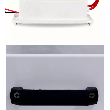
Ozonbehandlung wird zweimal pro Woche angewendet, um
den Geruch zu entfernen.